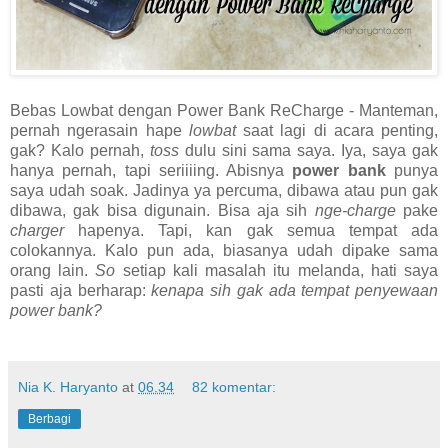
Bebas Lowbat dengan Power Bank ReCharge - Manteman,
pernah ngerasain hape
lowbat
saat lagi di acara penting,
gak? Kalo pernah,
toss
dulu sini sama saya. Iya, saya gak
hanya pernah, tapi seriiiing. Abisnya
power bank
punya
saya udah soak. Jadinya ya percuma, dibawa atau pun gak
dibawa, gak bisa digunain. Bisa aja sih
nge-charge
pake
charger
hapenya. Tapi, kan gak semua tempat ada
colokannya. Kalo pun ada, biasanya udah dipake sama
orang lain.
So
setiap kali masalah itu melanda, hati saya
pasti aja berharap:
kenapa sih gak ada tempat penyewaan
power bank?
Nia K. Haryanto
at
06.34
82 komentar:
Berbagi