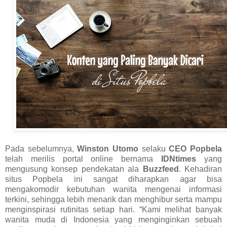
Pada sebelumnya,
Winston Utomo
selaku
CEO Popbela
telah merilis portal online bernama
IDNtimes
yang
mengusung konsep pendekatan ala
Buzzfeed
. Kehadiran
situs Popbela ini sangat diharapkan agar bisa
mengakomodir kebutuhan wanita mengenai informasi
terkini, sehingga lebih menarik dan menghibur serta mampu
menginspirasi rutinitas setiap hari. “Kami melihat banyak
wanita muda di Indonesia yang menginginkan sebuah