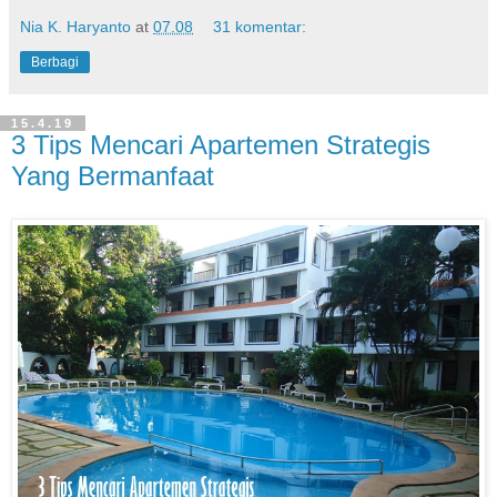
Nia K. Haryanto
at
07.08
31 komentar:
Berbagi
15.4.19
3 Tips Mencari Apartemen Strategis
Yang Bermanfaat