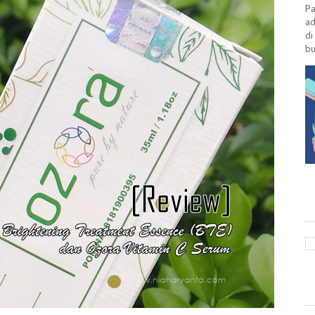
Pa
ad
di
bu