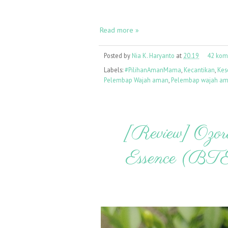
Read more »
Posted by
Nia K. Haryanto
at
20.19
42 kom
Labels:
#PilihanAmanMama
,
Kecantikan
,
Kes
Pelembap Wajah aman
,
Pelembap wajah am
[Review] Ozor
Essence (BTE