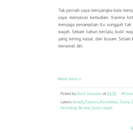
Tak pernah saya menyangka kalo menja
saya menyesal kemudian. Karena ke
menjaga penampilan itu sungguh tak p
wajah. Sekian tahun berlalu, kulit wa
yang kering, kasar, dan kusam. Selain
merawat diri.
Read more »
Posted by
Nia K. Haryanto
at
04.58
49 kom
Labels:
Beauty
,
Essence
,
Kecantikan
,
Ozora
,
O
Pelembap
,
Review
,
Serum wajah
B