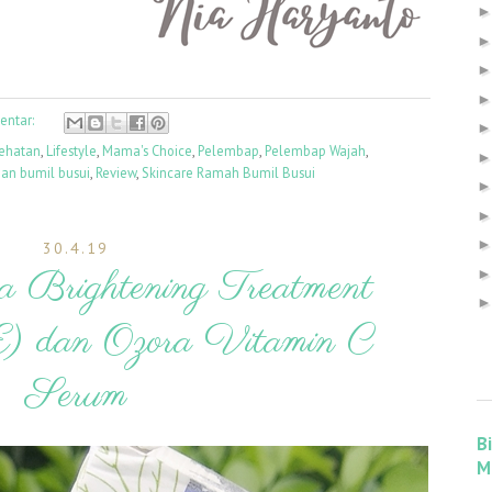
entar:
ehatan
,
Lifestyle
,
Mama's Choice
,
Pelembap
,
Pelembap Wajah
,
an bumil busui
,
Review
,
Skincare Ramah Bumil Busui
30.4.19
a Brightening Treatment
) dan Ozora Vitamin C
Serum
B
M