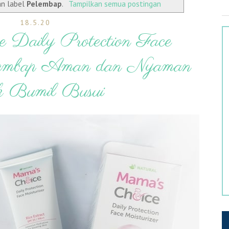
an label
Pelembap
.
Tampilkan semua postingan
18.5.20
e Daily Protection Face
elembap Aman dan Nyaman
k Bumil Busui