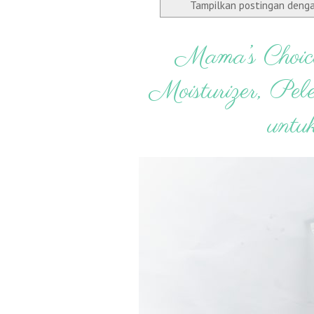
Tampilkan postingan deng
Mama’s Choic
Moisturizer, P
untu