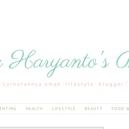
 Haryanto's 
"curhatannya emak 'lifestyle' blogger."
ENTING
HEALTH
LIFESTYLE
BEAUTY
FOOD &