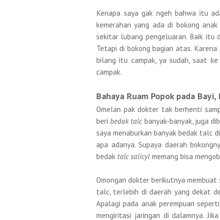
Kenapa saya gak ngeh bahwa itu ada
kemerahan yang ada di bokong anak su
sekitar lubang pengeluaran. Baik itu 
Tetapi di bokong bagian atas. Karen
bilang itu campak, ya sudah, saat ke
campak.
Bahaya Ruam Popok pada Bayi,
Omelan pak dokter tak berhenti sampa
beri
bedak talc
banyak-banyak, juga dib
saya menaburkan banyak bedak talc di
apa adanya. Supaya daerah bokongnya
bedak
talc salicyl
memang bisa mengobati
Omongan dokter berikutnya membuat 
talc, terlebih di daerah yang dekat 
Apalagi pada anak perempuan seperti
mengiritasi jaringan di dalamnya. Jik