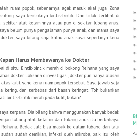
lah ruam popok, sebenarnya agak masuk akal juga. Zona
lung saya bentuknya bintik-bintik. Dan tidak terlihat di
di sekitar alat kelaminnya atau pun di sekitar lubang anus.
a saya belum punya pengalaman punya anak, dan mama saya
 dokter, saya bilang saja kalau anak saya sepertinya kena
 Kapan Harus Membawanya ke Dokter
i di situ. Bintik-bintik merah di bokong Reihana yang saya
ahas dokter. Laksana diinvestigasi, dokter pun nanya alasan
 atas kulit yang kena ruam popok tersebut. Saya jawab saja
 kering, dan terbebas dari basah keringat. Toh bukankan
 bintik-bintik merah pada kulit, bukan?
saya terpana. Dia bilang bahwa menggunakan banyak bedak
B
dengan lubang alat kelamin dan lubang anus itu berbahaya.
M
 Reihana. Bedak talc bisa masuk ke dalam lubang dan lalu
Pa
a sudah sudah demikian, infeksi oleh mikroba, baik itu oleh