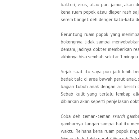
bakteri, virus, atau pun jamur, akan
kena ruam popok atau diaper rash saja
serem banget deh denger kata-kata do
Beruntung ruam popok yang menimpa 
bokongnya tidak sampai menyebabkan
demam, jadinya dokter memberikan res
akhirnya bisa sembuh sekitar 1 minggu.
Sejak saat itu saya pun jadi lebih b
bedak talc di area bawah perut anak, 
bagian tubuh anak dengan air bersih 
Sebab kulit yang terlalu lembap al
dibiarkan akan seperti penjelasan dok
Coba deh teman-teman
search
gamba
gambarnya. Jangan sampai hal itu men
waktu Reihana kena ruam popok ringan
Gimana kalo lebih parah?
Nauzubillah
d