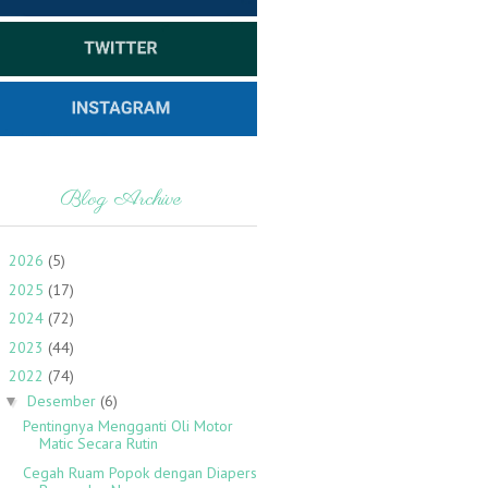
Blog Archive
2026
(5)
►
2025
(17)
►
2024
(72)
►
2023
(44)
►
2022
(74)
▼
Desember
(6)
▼
Pentingnya Mengganti Oli Motor
Matic Secara Rutin
Cegah Ruam Popok dengan Diapers