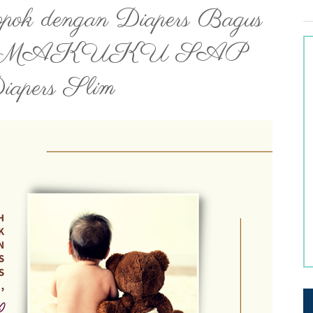
ok dengan Diapers Bagus
an, MAKUKU SAP
iapers Slim