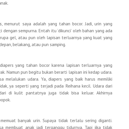
anak.
s, menurut saya adalah yang tahan bocor. Jadi, urin yang
ci dengan sempurna. Entah itu ‘dikunci’ oleh bahan yang ada
erupa gel, atau pun oleh lapisan terluarnya yang kuat yang
 depan, belakang, atau pun samping.
iapers yang tahan bocor karena lapisan terluarnya yang
k. Namun pun begitu bukan berarti lapisan ini kedap udara.
sa melalukan udara. Ya, diapers yang baik harus memiliki
tidak, ya seperti yang terjadi pada Reihana kecil. Udara dari
ari di kulit pantatnya juga tidak bisa keluar. Akhirnya
popok.
memuat banyak urin. Supaya tidak terlalu sering diganti.
sa membuat anak jadi terganggu tidurnya. Tapi jika tidak