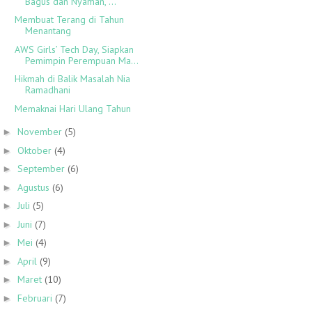
Bagus dan Nyaman, ...
Membuat Terang di Tahun
Menantang
AWS Girls’ Tech Day, Siapkan
Pemimpin Perempuan Ma...
Hikmah di Balik Masalah Nia
Ramadhani
Memaknai Hari Ulang Tahun
November
(5)
►
Oktober
(4)
►
September
(6)
►
Agustus
(6)
►
Juli
(5)
►
Juni
(7)
►
Mei
(4)
►
April
(9)
►
Maret
(10)
►
Februari
(7)
►