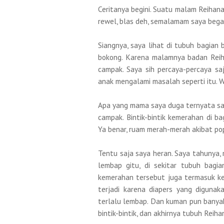
Ceritanya begini. Suatu malam Reihana 
rewel, blas deh, semalamam saya begad
Siangnya, saya lihat di tubuh bagian 
bokong. Karena malamnya badan Rei
campak. Saya sih percaya-percaya s
anak mengalami masalah seperti itu. Wa
Apa yang mama saya duga ternyata sal
campak. Bintik-bintik kemerahan di b
Ya benar, ruam merah-merah akibat pop
Tentu saja saya heran. Saya tahunya,
lembap gitu, di sekitar tubuh bagia
kemerahan tersebut juga termasuk ke
terjadi karena diapers yang digunaka
terlalu lembap. Dan kuman pun banyak
bintik-bintik, dan akhirnya tubuh Rei