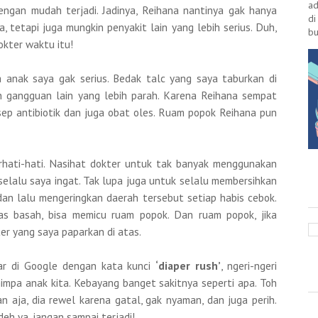
ad
 dengan mudah terjadi. Jadinya, Reihana nantinya gak hanya
di
, tetapi juga mungkin penyakit lain yang lebih serius. Duh,
bu
kter waktu itu!
anak saya gak serius. Bedak talc yang saya taburkan di
 gangguan lain yang lebih parah. Karena Reihana sempat
ep antibiotik dan juga obat oles. Ruam popok Reihana pun
erhati-hati. Nasihat dokter untuk tak banyak menggunakan
selalu saya ingat. Tak lupa juga untuk selalu membersihkan
dan lalu mengeringkan daerah tersebut setiap habis cebok.
ias basah, bisa memicu ruam popok. Dan ruam popok, jika
ter yang saya paparkan di atas.
r di Google dengan kata kunci
‘diaper rush’
, ngeri-ngeri
impa anak kita. Kebayang banget sakitnya seperti apa. Toh
 aja, dia rewel karena gatal, gak nyaman, dan juga perih.
eh ya, jangan sampai terjadi!