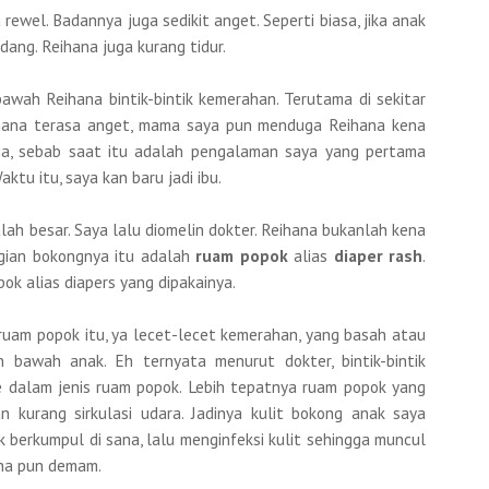
rewel. Badannya juga sedikit anget. Seperti biasa, jika anak
ang. Reihana juga kurang tidur.
bawah Reihana bintik-bintik kemerahan. Terutama di sekitar
hana terasa anget, mama saya pun menduga Reihana kena
aja, sebab saat itu adalah pengalaman saya yang pertama
ktu itu, saya kan baru jadi ibu.
ah besar. Saya lalu diomelin dokter. Reihana bukanlah kena
agian bokongnya itu adalah
ruam popok
alias
diaper rash
.
ok alias diapers yang dipakainya.
 ruam popok itu, ya lecet-lecet kemerahan, yang basah atau
n bawah anak. Eh ternyata menurut dokter, bintik-bintik
 dalam jenis ruam popok. Lebih tepatnya ruam popok yang
n kurang sirkulasi udara. Jadinya kulit bokong anak saya
 berkumpul di sana, lalu menginfeksi kulit sehingga muncul
hana pun demam.