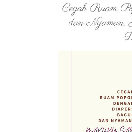
Cegah Ruam Pop
dan Nyam
D