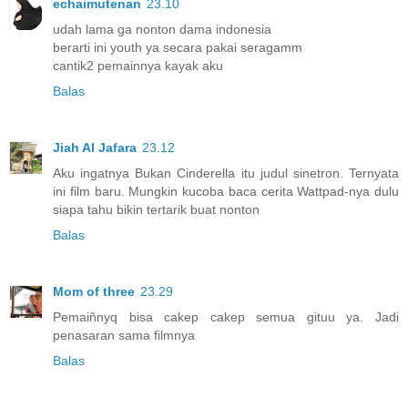
echaimutenan
23.10
udah lama ga nonton dama indonesia
berarti ini youth ya secara pakai seragamm
cantik2 pemainnya kayak aku
Balas
Jiah Al Jafara
23.12
Aku ingatnya Bukan Cinderella itu judul sinetron. Ternyata
ini film baru. Mungkin kucoba baca cerita Wattpad-nya dulu
siapa tahu bikin tertarik buat nonton
Balas
Mom of three
23.29
Pemaiñnyq bisa cakep cakep semua gituu ya. Jadi
penasaran sama filmnya
Balas