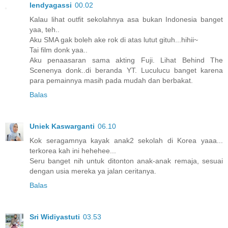
lendyagassi
00.02
Kalau lihat outfit sekolahnya asa bukan Indonesia banget
yaa, teh..
Aku SMA gak boleh ake rok di atas lutut gituh...hihii~
Tai film donk yaa..
Aku penaasaran sama akting Fuji. Lihat Behind The
Scenenya donk..di beranda YT. Luculucu banget karena
para pemainnya masih pada mudah dan berbakat.
Balas
Uniek Kaswarganti
06.10
Kok seragamnya kayak anak2 sekolah di Korea yaaa...
terkorea kah ini hehehee...
Seru banget nih untuk ditonton anak-anak remaja, sesuai
dengan usia mereka ya jalan ceritanya.
Balas
Sri Widiyastuti
03.53