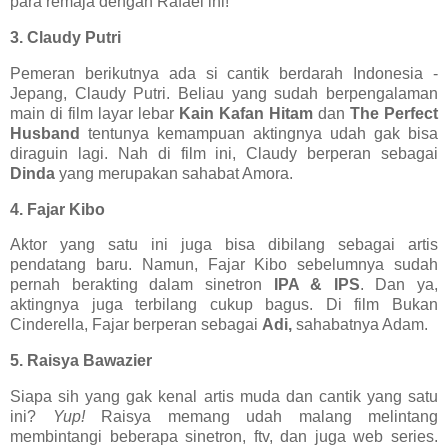
para remaja dengan Rafael ini!
3. Claudy Putri
Pemeran berikutnya ada si cantik berdarah Indonesia -
Jepang, Claudy Putri. Beliau yang sudah berpengalaman
main di film layar lebar
Kain Kafan Hitam
dan
The Perfect
Husband
tentunya kemampuan aktingnya udah gak bisa
diraguin lagi. Nah di film ini, Claudy berperan sebagai
Dinda
yang merupakan sahabat Amora.
4. Fajar Kibo
Aktor yang satu ini juga bisa dibilang sebagai artis
pendatang baru. Namun, Fajar Kibo sebelumnya sudah
pernah berakting dalam sinetron
IPA & IPS
. Dan ya,
aktingnya juga terbilang cukup bagus. Di film Bukan
Cinderella, Fajar berperan sebagai
Adi,
sahabatnya Adam.
5. Raisya Bawazier
Siapa sih yang gak kenal artis muda dan cantik yang satu
ini?
Yup!
Raisya memang udah malang melintang
membintangi beberapa sinetron, ftv, dan juga web series.