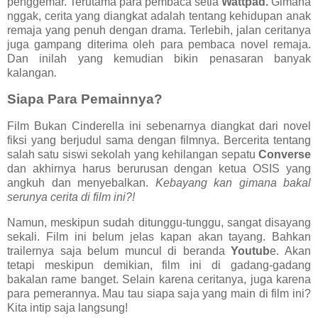
penggemar. Terutama para pembaca setia
Wattpad.
Gimana
nggak, cerita yang diangkat adalah tentang kehidupan anak
remaja yang penuh dengan drama. Terlebih, jalan ceritanya
juga gampang diterima oleh para pembaca novel remaja.
Dan inilah yang kemudian bikin penasaran banyak
kalangan
.
Siapa Para Pemainnya?
Film Bukan Cinderella ini sebenarnya diangkat dari novel
fiksi yang berjudul sama dengan filmnya. Bercerita tentang
salah satu siswi sekolah yang kehilangan sepatu
Converse
dan akhirnya harus berurusan dengan ketua OSIS yang
angkuh dan menyebalkan.
Kebayang kan gimana bakal
serunya cerita di film ini?!
Namun, meskipun sudah ditunggu-tunggu, sangat disayang
sekali. Film ini belum jelas kapan akan tayang. Bahkan
trailernya saja belum muncul di beranda
Youtub
e. Akan
tetapi meskipun demikian, film ini di gadang-gadang
bakalan rame banget. Selain karena ceritanya, juga karena
para pemerannya. Mau tau siapa saja yang main di film ini?
Kita intip saja langsung!