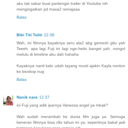
aku tak sabar buat pantengin trailer di Youtube nih
mengingatkan pd masa2 remajaaa
Balas
Bibi Titi Teliti
22.08
Wah, ini filmnya kayaknya seru ala2 abg gemesh gitu yah
Teeeh, apa lagi Fuji ini lagi nge-heits banget yah, nongol
melulu di timeline aku dah hahaha
Kayaknya nanti kalo udah tayang musti ajakin Kayla nonton
ke bioskop nug
Balas
Nanik nara
12.37
ini Fuji yang adik iparnya Vanessa angel ya mbak?
Wah sudah merambah ke dunia film juga ya. Semoga
beneran filmnya bisa rilis tahun ini ya, sepertinya bakal jadi
tontonan kesukaan para remaja nih