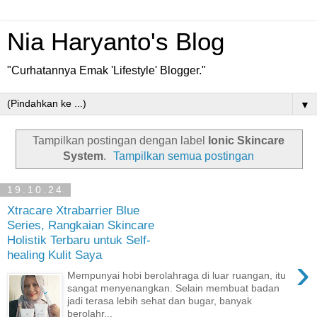
Nia Haryanto's Blog
"Curhatannya Emak 'Lifestyle' Blogger."
▼
Tampilkan postingan dengan label
Ionic Skincare
System
.
Tampilkan semua postingan
19.10.24
Xtracare Xtrabarrier Blue
Series, Rangkaian Skincare
Holistik Terbaru untuk Self-
healing Kulit Saya
›
Mempunyai hobi berolahraga di luar ruangan, itu
sangat menyenangkan. Selain membuat badan
jadi terasa lebih sehat dan bugar, banyak
berolahr...