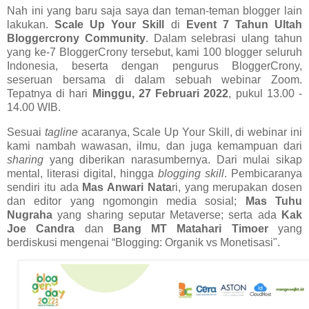
Nah ini yang baru saja saya dan teman-teman blogger lain
lakukan.
Scale Up Your Skill
di
Event 7 Tahun Ultah
Bloggercrony Community
. Dalam selebrasi ulang tahun
yang ke-7 BloggerCrony tersebut, kami 100 blogger seluruh
Indonesia, beserta dengan pengurus BloggerCrony,
seseruan bersama di dalam sebuah webinar Zoom.
Tepatnya di hari
Minggu, 27 Februari 2022
, pukul 13.00 -
14.00 WIB.
Sesuai
tagline
acaranya, Scale Up Your Skill, di webinar ini
kami nambah wawasan, ilmu, dan juga kemampuan dari
sharing
yang diberikan narasumbernya. Dari mulai sikap
mental, literasi digital, hingga
blogging skill
. Pembicaranya
sendiri itu ada
Mas Anwari Nata
ri, yang merupakan dosen
dan editor yang ngomongin media sosial;
Mas Tuhu
Nugraha
yang sharing seputar Metaverse; serta ada
Kak
Joe Candra
dan
Bang MT Matahari Timoer
yang
berdiskusi mengenai “Blogging: Organik vs Monetisasi".