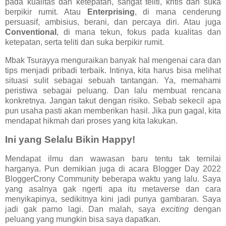
pada kualitas dan ketepatan, sangat teliti, kritis dan suka
berpikir rumit. Atau
Enterprising
, di mana cenderung
persuasif, ambisius, berani, dan percaya diri. Atau juga
Conventional
, di mana tekun, fokus pada kualitas dan
ketepatan, serta teliti dan suka berpikir rumit.
Mbak Tsurayya menguraikan banyak hal mengenai cara dan
tips menjadi pribadi terbaik. Intinya, kita harus bisa melihat
situasi sulit sebagai sebuah tantangan. Ya, memahami
peristiwa sebagai peluang. Dan lalu membuat rencana
konkretnya. Jangan takut dengan risiko. Sebab sekecil apa
pun usaha pasti akan memberikan hasil. Jika pun gagal, kita
mendapat hikmah dari proses yang kita lakukan.
Ini yang Selalu Bikin Happy!
Mendapat ilmu dan wawasan baru tentu tak ternilai
harganya. Pun demikian juga di acara Blogger Day 2022
BloggerCrony Community beberapa waktu yang lalu. Saya
yang asalnya gak ngerti apa itu metaverse dan cara
menyikapinya, sedikitnya kini jadi punya gambaran. Saya
jadi gak parno lagi. Dan malah, saya
exciting
dengan
peluang yang mungkin bisa saya dapatkan.