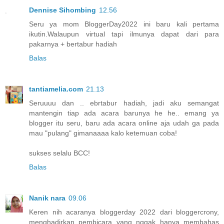
Dennise Sihombing
12.56
Seru ya mom BloggerDay2022 ini baru kali pertama
ikutin.Walaupun virtual tapi ilmunya dapat dari para
pakarnya + bertabur hadiah
Balas
tantiamelia.com
21.13
Seruuuu dan .. ebrtabur hadiah, jadi aku semangat
mantengin tiap ada acara barunya he he.. emang ya
blogger itu seru, baru ada acara online aja udah ga pada
mau "pulang" gimanaaaa kalo ketemuan coba!
sukses selalu BCC!
Balas
Nanik nara
09.06
Keren nih acaranya bloggerday 2022 dari bloggercrony,
menghadirkan pembicara yang nggak hanya membahas