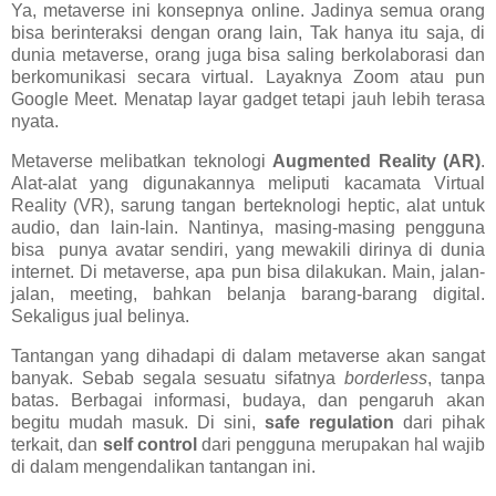
Ya, metaverse ini konsepnya online. Jadinya semua orang
bisa berinteraksi dengan orang lain, Tak hanya itu saja, di
dunia metaverse, orang juga bisa saling berkolaborasi dan
berkomunikasi secara virtual. Layaknya Zoom atau pun
Google Meet. Menatap layar gadget tetapi jauh lebih terasa
nyata.
Metaverse melibatkan teknologi
Augmented Reality (AR)
.
Alat-alat yang digunakannya meliputi kacamata Virtual
Reality (VR), sarung tangan berteknologi heptic, alat untuk
audio, dan lain-lain. Nantinya, masing-masing pengguna
bisa punya avatar sendiri, yang mewakili dirinya di dunia
internet. Di metaverse, apa pun bisa dilakukan. Main, jalan-
jalan, meeting, bahkan belanja barang-barang digital.
Sekaligus jual belinya.
Tantangan yang dihadapi di dalam metaverse akan sangat
banyak. Sebab segala sesuatu sifatnya
borderless
, tanpa
batas. Berbagai informasi, budaya, dan pengaruh akan
begitu mudah masuk. Di sini,
safe regulation
dari pihak
terkait, dan
self control
dari pengguna merupakan hal wajib
di dalam mengendalikan tantangan ini.