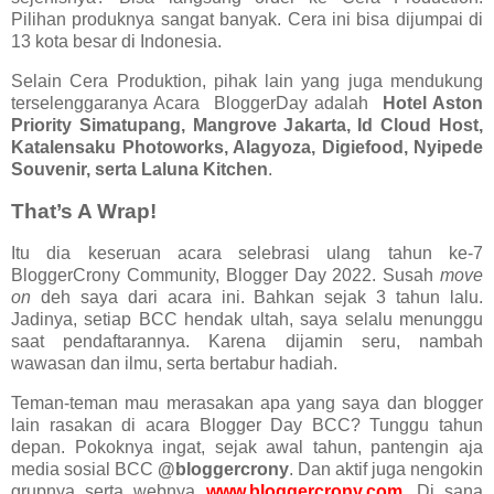
Pilihan produknya sangat banyak. Cera ini bisa dijumpai di
13 kota besar di Indonesia.
Selain Cera Produktion, pihak lain yang juga mendukung
terselenggaranya Acara BloggerDay adalah
Hotel Aston
Priority Simatupang, Mangrove Jakarta, Id Cloud Host,
Katalensaku Photoworks, Alagyoza, Digiefood, Nyipede
Souvenir, serta Laluna Kitchen
.
That’s A Wrap!
Itu dia keseruan acara selebrasi ulang tahun ke-7
BloggerCrony Community, Blogger Day 2022. Susah
move
on
deh saya dari acara ini. Bahkan sejak 3 tahun lalu.
Jadinya, setiap BCC hendak ultah, saya selalu menunggu
saat pendaftarannya. Karena dijamin seru, nambah
wawasan dan ilmu, serta bertabur hadiah.
Teman-teman mau merasakan apa yang saya dan blogger
lain rasakan di acara Blogger Day BCC? Tunggu tahun
depan. Pokoknya ingat, sejak awal tahun, pantengin aja
media sosial BCC
@bloggercrony
. Dan aktif juga nengokin
grupnya serta webnya
www.bloggercrony.com
. Di sana