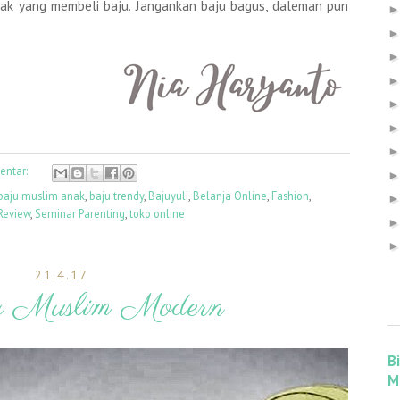
nak yang membeli baju. Jangankan baju bagus, daleman pun
entar:
baju muslim anak
,
baju trendy
,
Bajuyuli
,
Belanja Online
,
Fashion
,
Review
,
Seminar Parenting
,
toko online
21.4.17
 Muslim Modern
B
M