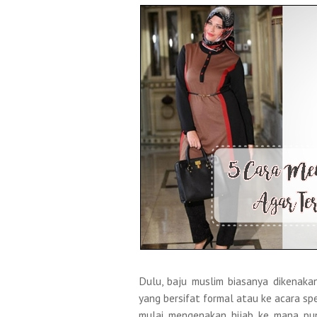
Dulu, baju muslim biasanya dikenak
yang bersifat formal atau ke acara spe
mulai mengenakan hijab ke mana pun