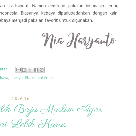
n tradisional. Namun demikian, pakaian ini masih sering
donesia. Biasanya, kebaya dipadupadankan dengan kain.
baya menjadi pakaian favorit untuk digunakan.
ntar:
baya
,
Lifestyle
,
Placement Article
10.9.16
lih Baju Muslim Agar
hat Lebih Kurus