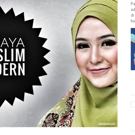
Pa
ad
di
bu