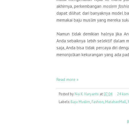
akhirnya, perkembangan
moslem fashi
dapat dilihat dari banyaknya model ba
memakai baju muslim yang mereka suka
Namun tidak demikian halnya jika A
Anda sebaiknya lebih selektif dalam m
saja, Anda bisa tidak percaya diri den
menonjolkan kekurangan yang ada pa
Read more »
Posted by
Nia K. Haryanto
at
07.04
24 kom
Labels:
Baju Muslim
,
Fashion
,
MatahariMall
,
B