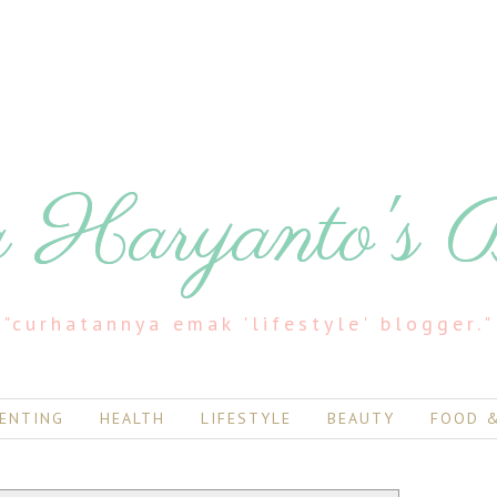
 Haryanto's 
"curhatannya emak 'lifestyle' blogger."
ENTING
HEALTH
LIFESTYLE
BEAUTY
FOOD &