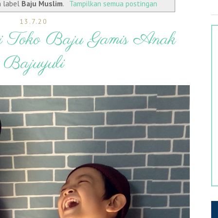
n label
Baju Muslim
.
Tampilkan semua postingan
13.7.20
i Toko Baju Gamis Anak
Bajuyuli