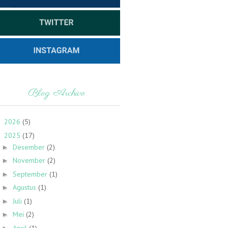
Blog Archive
2026
(5)
►
2025
(17)
▼
Desember
(2)
►
November
(2)
►
September
(1)
►
Agustus
(1)
►
Juli
(1)
►
Mei
(2)
►
April
(1)
►