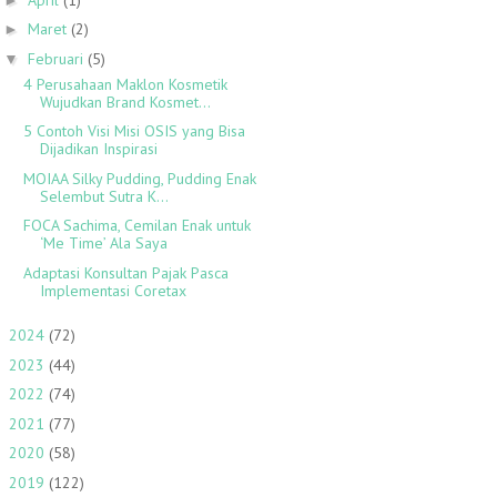
Maret
(2)
►
Februari
(5)
▼
4 Perusahaan Maklon Kosmetik
Wujudkan Brand Kosmet...
5 Contoh Visi Misi OSIS yang Bisa
Dijadikan Inspirasi
MOIAA Silky Pudding, Pudding Enak
Selembut Sutra K...
FOCA Sachima, Cemilan Enak untuk
‘Me Time’ Ala Saya
Adaptasi Konsultan Pajak Pasca
Implementasi Coretax
2024
(72)
►
2023
(44)
►
2022
(74)
►
2021
(77)
►
2020
(58)
►
2019
(122)
►