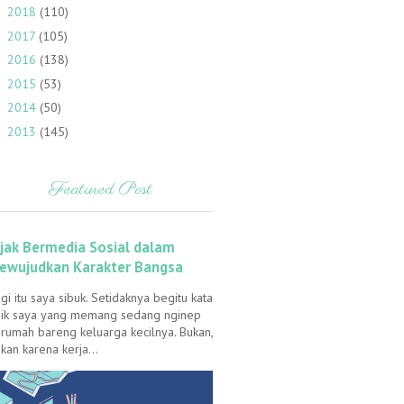
2018
(110)
►
2017
(105)
►
2016
(138)
►
2015
(53)
►
2014
(50)
►
2013
(145)
►
Featured Post
ijak Bermedia Sosial dalam
ewujudkan Karakter Bangsa
gi itu saya sibuk. Setidaknya begitu kata
ik saya yang memang sedang nginep
 rumah bareng keluarga kecilnya. Bukan,
kan karena kerja...