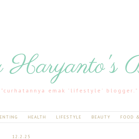
 Haryanto's 
"curhatannya emak 'lifestyle' blogger."
ENTING
HEALTH
LIFESTYLE
BEAUTY
FOOD &
12.2.25