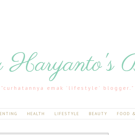
 Haryanto's 
"curhatannya emak 'lifestyle' blogger."
ENTING
HEALTH
LIFESTYLE
BEAUTY
FOOD &